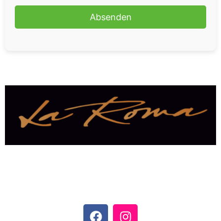
Datenschutz
Impressum
Pizza – Fleisch vom Drehspieß – Calzone – Rollo –
Baguette – Überbackene Gerichte – Schnitzel –
Grill – Getränke – Salate – Vorspeisen –
Nudelgerichte und vieles mehr!